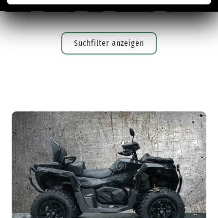
ALLE
125ER
A2
ROLLER
SUPERMOT
Suchfilter anzeigen